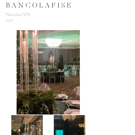
B A N C O L A F I S E
Navidad SPS
2022