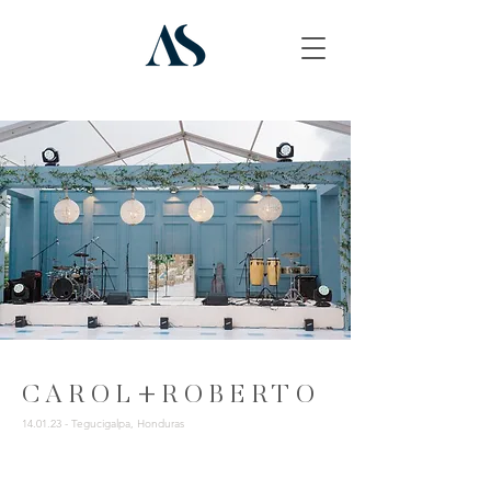
C A R O L + R O B E R T O
14.01.23 - Tegucigalpa, Honduras